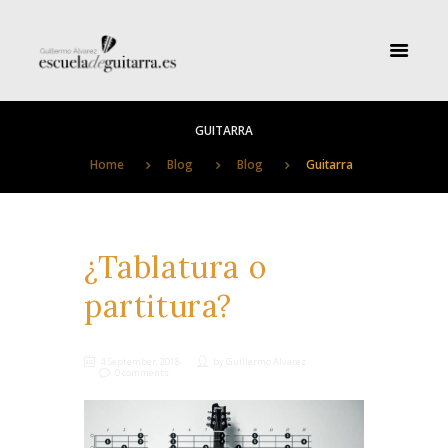
GUITARRA
Home
Blog
Blog
Guitarra
¿Tablatura o
partitura?
4 September, 2018
by
Guillermo Alvarez
0 comments