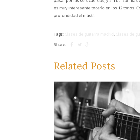
pasar por las seis cuerdas, y sin utilizar ma
es muy interesante tocarlo en los 12 tonos
profundidad el mástil.
Tags:
Clases de guitarra madrid
,
Clases de gu
Share:
Related Posts