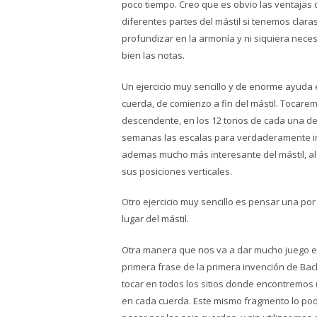
poco tiempo. Creo que es obvio las ventajas
diferentes partes del mástil si tenemos claras
profundizar en la armonía y ni siquiera nece
bien las notas.
Un ejercicio muy sencillo y de enorme ayuda e
cuerda, de comienzo a fin del mástil. Tocare
descendente, en los 12 tonos de cada una de
semanas las escalas para verdaderamente inte
ademas mucho más interesante del mástil, al 
sus posiciones verticales.
Otro ejercicio muy sencillo es pensar una por 
lugar del mástil.
Otra manera que nos va a dar mucho juego e
primera frase de la primera invención de Bach
tocar en todos los sitios donde encontremos 
en cada cuerda. Este mismo fragmento lo po