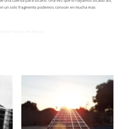
s de una cuerda para tocarlo. Una vez que lo hayamos tocado así,
. Con un solo fragmento podemos conocer en mucha mas
itarra Pozuelo de Alarcón