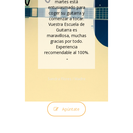
su
martes está
as
entusiasmado para
s
coger su guitarra y
comenzar a tocar.
Vuestra Escuela de
Guitarra es
maravillosa, muchas
Lu
re
gracias por todo.
Experiencia
recomendable al 100%.
Sandra Flores
/ Madre
Apúntate