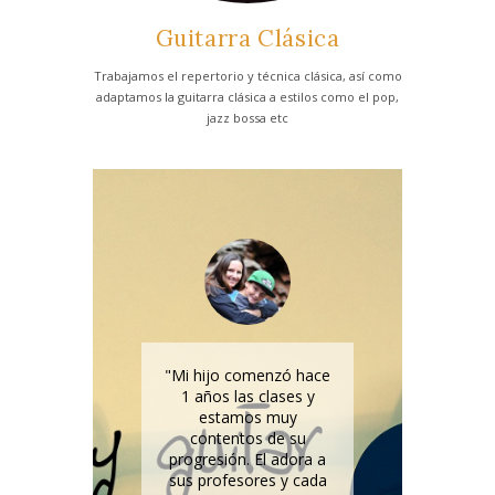
Guitarra Clásica
Trabajamos el repertorio y técnica clásica, así como
adaptamos la guitarra clásica a estilos como el pop,
jazz bossa etc
la
Mi hijo comenzó hace
a
1 años las clases y
G
o a
estamos muy
contentos de su
C
és y
progresión. El adora a
m
car
sus profesores y cada
e