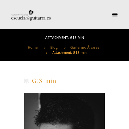
ATTACHMENT: G13-MIN
Home
Blog
Guillermo Álvarez
Attachment: G13-min
G13-min