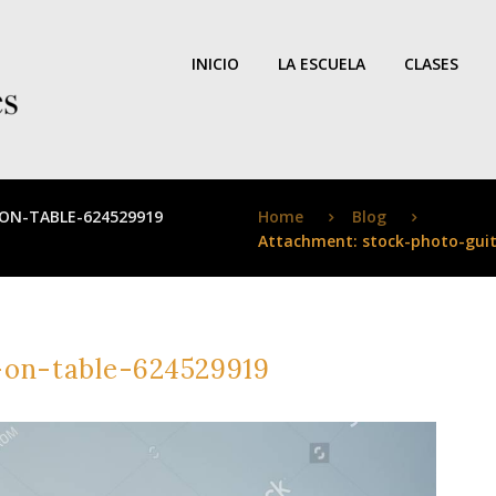
INICIO
LA ESCUELA
CLASES
Home
Blog
ON-TABLE-624529919
Attachment: stock-photo-guit
-on-table-624529919