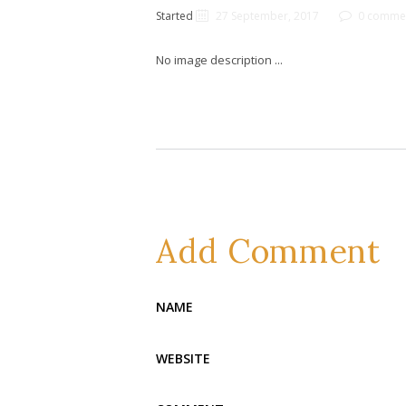
Started
27 September, 2017
0 comme
No image description ...
Add Comment