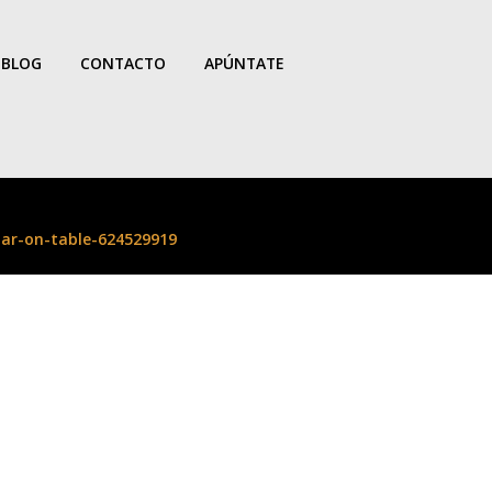
BLOG
CONTACTO
APÚNTATE
ar-on-table-624529919