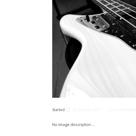
Started
18 October, 2017
0 comment
No image description ...